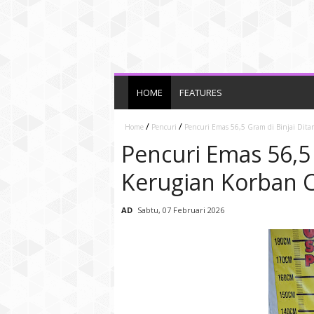
HOME
FEATURES
/
/
Home
Pencuri
Pencuri Emas 56,5 Gram di Binjai Dita
Pencuri Emas 56,5 
Kerugian Korban C
AD
Sabtu, 07 Februari 2026