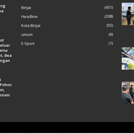
ang
(431)
Binjai
ka
(208)
Headline
(55)
Kota Binjai
(6)
umum
ot
(1)
E-Sport
eluar
Nama
et, Bea
angan
i
 Pohon
em,
esiasi