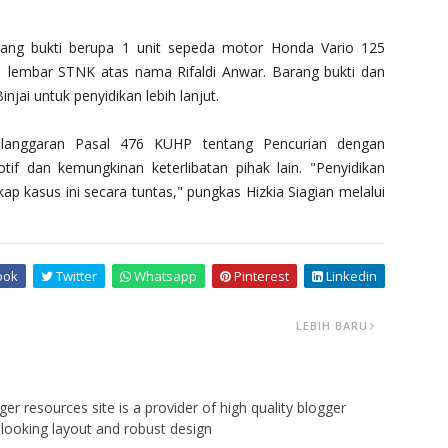
rang bukti berupa 1 unit sepeda motor Honda Vario 125
1 lembar STNK atas nama Rifaldi Anwar. Barang bukti dan
jai untuk penyidikan lebih lanjut.
elanggaran Pasal 476 KUHP tentang Pencurian dengan
if dan kemungkinan keterlibatan pihak lain. "Penyidikan
p kasus ini secara tuntas," pungkas Hizkia Siagian melalui
ook
Twitter
Whatsapp
Pinterest
Linkedin
LEBIH BARU
er resources site is a provider of high quality blogger
looking layout and robust design