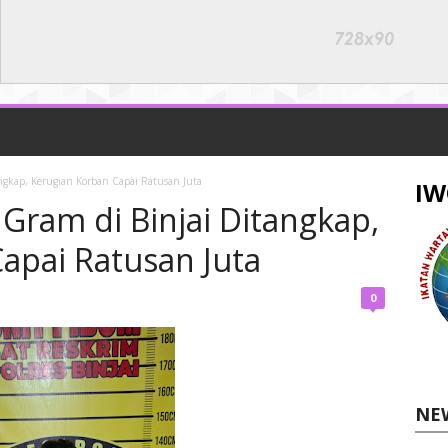
ngkap, Kerugian Korban Capai Ratusan Juta
IW
Gram di Binjai Ditangkap,
apai Ratusan Juta
0
NE