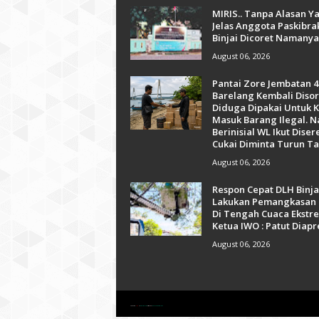
MIRIS.. Tanpa Alasan Y
Jelas Anggota Paskibra
Binjai Dicoret Namanya
August 06, 2026
Pantai Zore Jembatan 4
Barelang Kembali Disor
Diduga Dipakai Untuk K
Masuk Barang Ilegal. 
Berinisial WL Ikut Diser
Cukai Diminta Turun T
August 06, 2026
Respon Cepat DLH Binja
Lakukan Pemangkasan
Di Tengah Cuaca Ekstr
Ketua IWO : Patut Diapr
August 06, 2026
Created with
by
OmTemplates
| Distributed by
GooyaabiTemplates