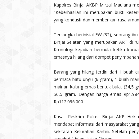
Kapolres Binjai AKBP Mirzal Maulana m
"Keberhasilan ini merupakan bukti keser
yang kondusif dan memberikan rasa aman 
Tersangka berinisial FW (32), seorang 
Binjai Selatan yang merupakan ART di r
Kronologi kejadian bermula ketika korb
emasnya hilang dari dompet penyimpanan 
Barang yang hilang terdiri dari 1 buah 
bermata batu ungu (6 gram), 1 buah mai
mainan kalung emas bentuk bulat (34,5 gr
56,5 gram. Dengan harga emas Rp1.984.
Rp112.096.000.
Kasat Reskrim Polres Binjai AKP Hizki
mendapat informasi dari masyarakat yang
sekitaran Kelurahan Kartini. Setelah pe
tersebut," jelas Hizkia Siagian.