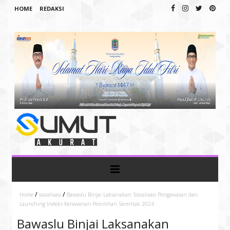
HOME
REDAKSI
/
/
Home
sosialisasi
Bawaslu Binjai Laksanakan Sosialisasi Pengawasan dan
Launching Indeks Kerawanan Pemilihan Serentak 2024
Bawaslu Binjai Laksanakan