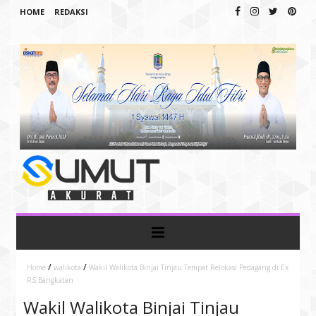
HOME
REDAKSI
/
/
Home
walikota
Wakil Walikota Binjai Tinjau Tempat Relokasi Pedagang di Ex
RS Bangkatan
Wakil Walikota Binjai Tinjau