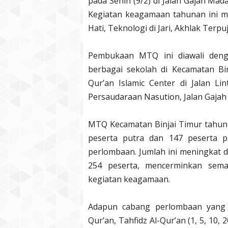
pada Senin (9/2) di Jalan Gajah Ma
Kegiatan keagamaan tahunan ini m
Hati, Teknologi di Jari, Akhlak Terpu
Pembukaan MTQ ini diawali deng
berbagai sekolah di Kecamatan Binj
Qur’an Islamic Center di Jalan L
Persaudaraan Nasution, Jalan Gaja
MTQ Kecamatan Binjai Timur tahun 20
peserta putra dan 147 peserta 
perlombaan. Jumlah ini meningkat 
254 peserta, mencerminkan sema
kegiatan keagamaan.
Adapun cabang perlombaan yang di
Qur’an, Tahfidz Al-Qur’an (1, 5, 10, 2