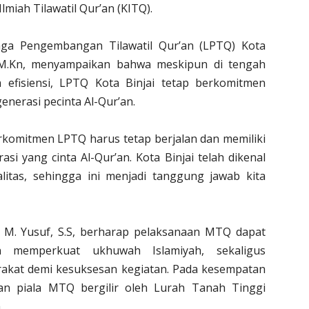
Ilmiah Tilawatil Qur’an (KITQ).
ga Pengembangan Tilawatil Qur’an (LPTQ) Kota
s., M.Kn, menyampaikan bahwa meskipun di tengah
efisiensi, LPTQ Kota Binjai tetap berkomitmen
nerasi pecinta Al-Qur’an.
rkomitmen LPTQ harus tetap berjalan dan memiliki
i yang cinta Al-Qur’an. Kota Binjai telah dikenal
litas, sehingga ini menjadi tanggung jawab kita
, M. Yusuf, S.S, berharap pelaksanaan MTQ dapat
n memperkuat ukhuwah Islamiyah, sekaligus
rakat demi kesuksesan kegiatan. Pada kesempatan
an piala MTQ bergilir oleh Lurah Tanah Tinggi
.