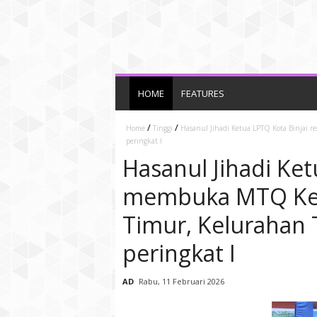
HOME
FEATURES
/
/
Home
Tinggi
Hasanul Jihadi Ketua LPTQ Kota Binjai 
peringkat I
Hasanul Jihadi Ket
membuka MTQ Ke-
Timur, Kelurahan 
peringkat I
AD
Rabu, 11 Februari 2026