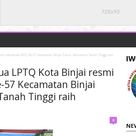
resmi membuka MTQ Ke-57 Kecamatan Binjai Timur, Kelurahan Tanah Tinggi raih
IW
ua LPTQ Kota Binjai resmi
57 Kecamatan Binjai
Tanah Tinggi raih
0
NE