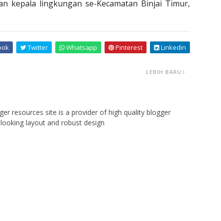
 dan kepala lingkungan se-Kecamatan Binjai Timur,
ook
Twitter
Whatsapp
Pinterest
Linkedin
LEBIH BARU
er resources site is a provider of high quality blogger
looking layout and robust design