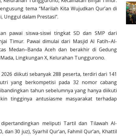
da, Kelurahan Tunggurono, Kecamatan Binjai Timur.
engusung tema “Marilah Kita Wujudkan Qur’an di
ji, Unggul dalam Prestasi”.
an pawai siswa-siswi tingkat SD dan SMP dari
ai Timur. Pawai dimulai dari Masjid Al Fatih–Al-
intas Medan–Banda Aceh dan berakhir di Gedung
h Mada, Lingkungan X, Kelurahan Tunggurono.
26 diikuti sebanyak 288 peserta, terdiri dari 141
putri yang berkompetisi pada 32 nomor cabang
dibandingkan tahun sebelumnya yang hanya diikuti
kin tingginya antusiasme masyarakat terhadap
pertandingkan meliputi Tartil dan Tilawah Al-
0, dan 30 juz), Syarhil Qur’an, Fahmil Qur’an, Khattil