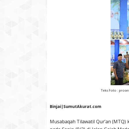
Teks Foto : prose
Binjai|SumutAkurat.com
Musabaqah Tilawatil Qur’an (MTQ) k