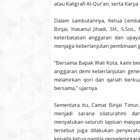
atau Kaligrafi Al-Qur’an, serta Karya 
Dalam sambutannya, Ketua Lemba
Binjai, Hasanul Jihadi, SH., S.So
keterbatasan anggaran dan upaya 
menjaga keberlanjutan pembinaan ge
“Bersama Bapak Wali Kota, kami be
anggaran demi keberlanjutan generas
melahirkan qori dan qariah berkua
bersama,” ujarnya.
Sementara itu, Camat Binjai Timur
menjadi sarana silaturahmi da
menyatukan seluruh lapisan masya
tersebut juga dilakukan penyerah
kepada ketua panitia penyelenggara