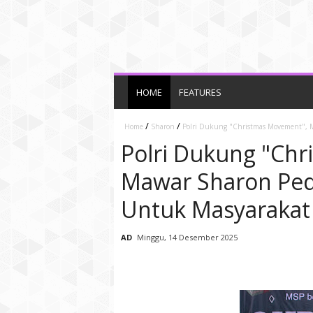
HOME
FEATURES
/
/
Home
Sharon
Polri Dukung "Christmas Movement", M
Polri Dukung "Ch
Mawar Sharon Ped
Untuk Masyarakat 
AD
Minggu, 14 Desember 2025