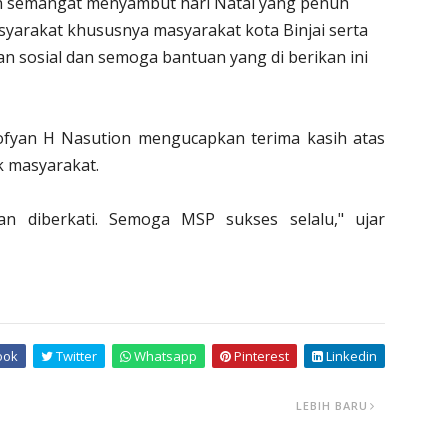
n semangat menyambut hari Natal yang penuh
yarakat khususnya masyarakat kota Binjai serta
n sosial dan semoga bantuan yang di berikan ini
Sofyan H Nasution mengucapkan terima kasih atas
k masyarakat.
an diberkati. Semoga MSP sukses selalu," ujar
ook
Twitter
Whatsapp
Pinterest
Linkedin
LEBIH BARU