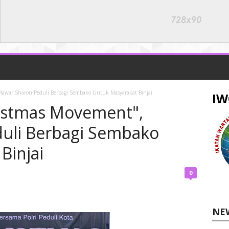
awar Sharon Peduli Berbagi Sembako Untuk Masyarakat Binjai
IW
ristmas Movement",
uli Berbagi Sembako
Binjai
0
NE