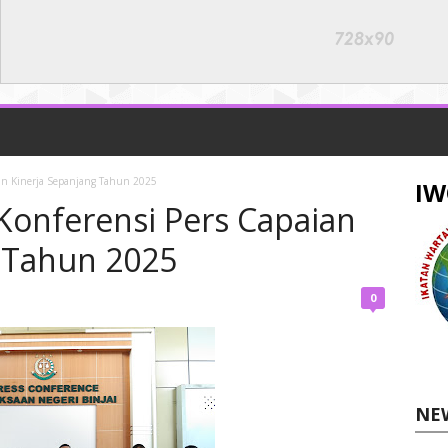
aian Kinerja Sepanjang Tahun 2025
IW
r Konferensi Pers Capaian
 Tahun 2025
0
NE