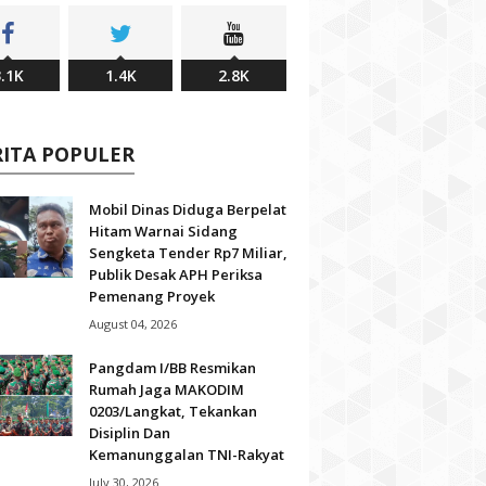
.1K
1.4K
2.8K
RITA POPULER
Mobil Dinas Diduga Berpelat
Hitam Warnai Sidang
Sengketa Tender Rp7 Miliar,
Publik Desak APH Periksa
Pemenang Proyek
August 04, 2026
Pangdam I/BB Resmikan
Rumah Jaga MAKODIM
0203/Langkat, Tekankan
Disiplin Dan
Kemanunggalan TNI-Rakyat
July 30, 2026