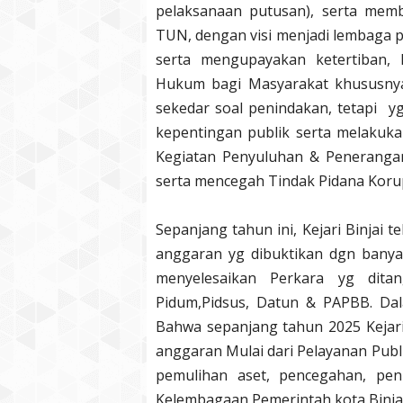
pelaksanaan putusan), serta mem
TUN, dengan visi menjadi lembaga p
serta mengupayakan ketertiban,
Hukum bagi Masyarakat khususny
sekedar soal penindakan, tetapi y
kepentingan publik serta melakuka
Kegiatan Penyuluhan & Peneran
serta mencegah Tindak Pidana Koru
Sepanjang tahun ini, Kejari Binjai 
anggaran yg dibuktikan dgn banya
menyelesaikan Perkara yg ditan
Pidum,Pidsus, Datun & PAPBB. Dal
Bahwa sepanjang tahun 2025 Kejari
anggaran Mulai dari Pelayanan Publ
pemulihan aset, pencegahan, pen
Kelembagaan Pemerintah kota Binjai 