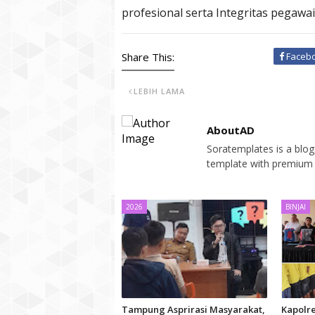
profesional serta Integritas pegawa
Share This:
Faceb
LEBIH LAMA
AboutAD
Soratemplates is a blogg
template with premium 
2026
BINJAI
Tampung Asprirasi Masyarakat,
Kapolre