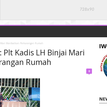
jai Mari Manfaatkan Perkarangan Rumah
IW
 Plt Kadis LH Binjai Mari
arangan Rumah
0
NE