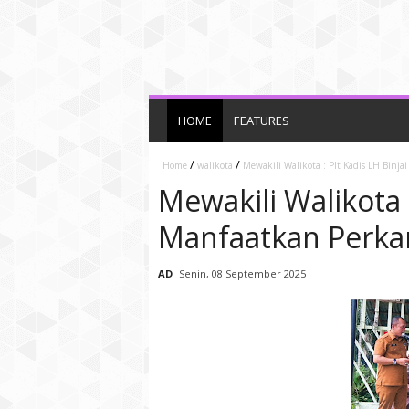
HOME
FEATURES
/
/
Home
walikota
Mewakili Walikota : Plt Kadis LH Bin
Mewakili Walikota :
Manfaatkan Perk
AD
Senin, 08 September 2025