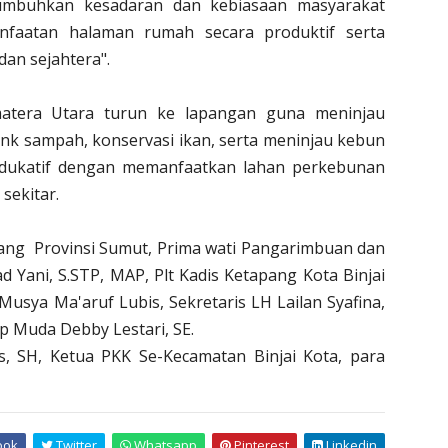
mbuhkan kesadaran dan kebiasaan masyarakat
faatan halaman rumah secara produktif serta
an sejahtera".
matera Utara turun ke lapangan guna meninjau
ank sampah, konservasi ikan, serta meninjau kebun
n edukatif dengan memanfaatkan lahan perkebunan
sekitar.
pang Provinsi Sumut, Prima wati Pangarimbuan dan
ad Yani, S.STP, MAP, Plt Kadis Ketapang Kota Binjai
Musya Ma'aruf Lubis, Sekretaris LH Lailan Syafina,
 Muda Debby Lestari, SE.
, SH, Ketua PKK Se-Kecamatan Binjai Kota, para
ook
Twitter
Whatsapp
Pinterest
Linkedin