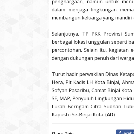
penghargaan, namun untuk menu
dalam menjaga lingkungan meman
membangun keluarga yang mandiri d
Selanjutnya, TP PKK Provinsi Su
berbagai lokasi unggulan seperti b
percontohan. Selain itu, kegiata
dengan dukungan penuh dari warga 
Turut hadir perwakilan Dinas Keta
Hera, Plt Kadis LH Kota Binjai, Ahm
Sofyan Pasaribu, Camat Binjai Kota 
SE, MAP, Penyuluh Lingkungan Hidup
Lurah Berngam Citra Subhan Lubis
Kapustu Se-Binjai Kota. (
AD
)
Share This:
Faceb