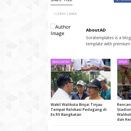
LEBIH LAMA
AboutAD
Soratemplates is a blogg
template with premium 
BANGKATAN
BINJAI
Wakil Walikota Binjai Tinjau
Rencana
Tempat Relokasi Pedagang di
Stadion
Ex RS Bangkatan
Walikot
dan Ke