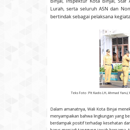
Binjai, Inspektur Kota Binjai, Staf
Lurah, serta seluruh ASN dan Non
bertindak sebagai pelaksana kegiata
Teks Foto :Plt Kadis LH, Ahmad Yani,(
Dalam amanatnya, Wali Kota Binjai menek
menyampaikan bahwa lingkungan yang bers
berdampak positif terhadap kesehatan dan 
harus menjadi tanggung jawab bersama, ti