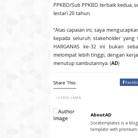
PPKBD/Sub PPKBD terbaik kedua, s
lestari 20 tahun.
“Atas capaian ini, saya mengucapka
kepada seluruh stakeholder yang t
HARGANAS ke-32 ini bukan sebaga
melompat lebih tinggi, dengan kerj
menutup sambutannya. (
AD
)
Share This:
Faceb
LEBIH LAMA
AboutAD
Soratemplates is a blogg
template with premium 