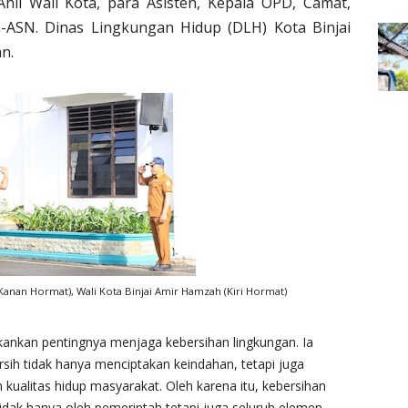
 Ahli Wali Kota, para Asisten, Kepala OPD, Camat,
-ASN. Dinas Lingkungan Hidup (DLH) Kota Binjai
n.
 Kanan Hormat), Wali Kota Binjai Amir Hamzah (Kiri Hormat)
ankan pentingnya menjaga kebersihan lingkungan. Ia
ih tidak hanya menciptakan keindahan, tetapi juga
kualitas hidup masyarakat. Oleh karena itu, kebersihan
dak hanya oleh pemerintah tetapi juga seluruh elemen