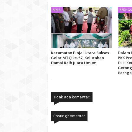
BINJAI
BERNG
Kecamatan Binjai Utara Sukses
Dalam 
Gelar MTQ ke-57, Kelurahan
PKK Pro
Damai Raih Juara Umum
DLH Kot
Gotong
Berng
Tidak ada komentar:
Posting Komentar