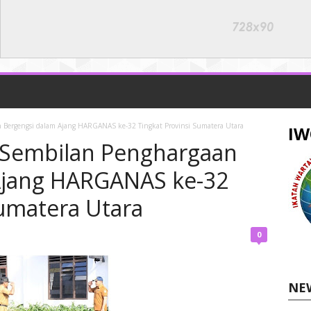
 Bergengsi dalam Ajang HARGANAS ke-32 Tingkat Provinsi Sumatera Utara
IW
h Sembilan Penghargaan
Ajang HARGANAS ke-32
Sumatera Utara
0
NE