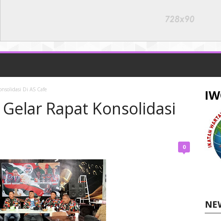
nsolidasi Di AS Cafe
IW
 Gelar Rapat Konsolidasi
0
NE