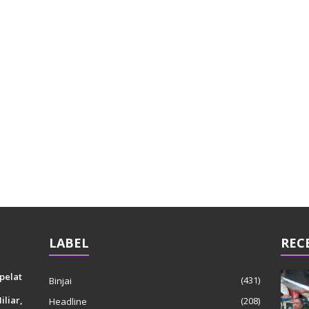
LABEL
REC
pelat
(431)
Binjai
liar,
(208)
Headline