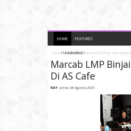
HOME
FEATURES
/
Unlabelled
/
Home
Marcab LMP Binjai Gelar Rapat Ko
Marcab LMP Binjai
Di AS Cafe
RAY
Jumat, 08 Agustus 2025