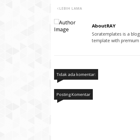
LEBIH LAMA
AboutRAY
Soratemplates is a blogg
template with premium 
Tidak ada komentar:
Posting Komentar