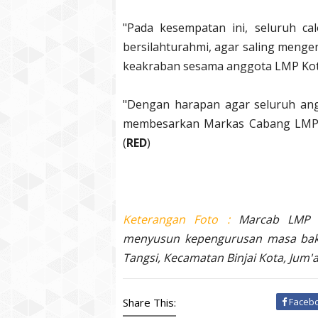
"Pada kesempatan ini, seluruh ca
bersilahturahmi, agar saling meng
keakraban sesama anggota LMP Kota 
"Dengan harapan agar seluruh ang
membesarkan Markas Cabang LMP di
(
RED
)
Keterangan Foto :
Marcab LMP k
menyusun kepengurusan masa bakti
Tangsi, Kecamatan Binjai Kota, Jum'a
Share This:
Faceb