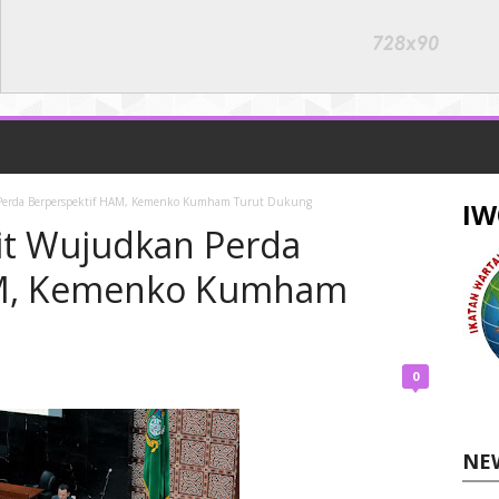
erda Berperspektif HAM, Kemenko Kumham Turut Dukung
IW
t Wujudkan Perda
AM, Kemenko Kumham
0
NE