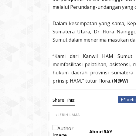
melalui Perundang-undangan yang d
Dalam kesempatan yang sama, Kep
Sumatera Utara, Dr. Flora Naingg
Sumut dalam menerima masukan dan
“Kami dari Kanwil HAM Sumut s
memfasilitasi pelatihan, asistens
hukum daerah provinsi sumatera u
prinsip HAM,” tutur Flora. (
N@W
)
Share This:
Faceb
LEBIH LAMA
AboutRAY