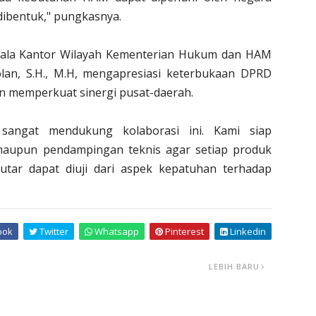
ibentuk," pungkasnya.
ala Kantor Wilayah Kementerian Hukum dan HAM
olan, S.H., M.H, mengapresiasi keterbukaan DPRD
 memperkuat sinergi pusat-daerah.
angat mendukung kolaborasi ini. Kami siap
i, maupun pendampingan teknis agar setiap produk
tar dapat diuji dari aspek kepatuhan terhadap
ook
Twitter
Whatsapp
Pinterest
Linkedin
LEBIH BARU