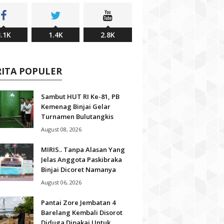
.1K
1.4K
2.8K
RITA POPULER
Sambut HUT RI Ke-81, PB
Kemenag Binjai Gelar
Turnamen Bulutangkis
August 08, 2026
MIRIS.. Tanpa Alasan Yang
Jelas Anggota Paskibraka
Binjai Dicoret Namanya
August 06, 2026
Pantai Zore Jembatan 4
Barelang Kembali Disorot
Diduga Dipakai Untuk