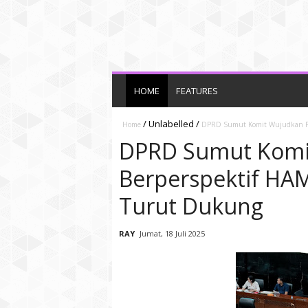
HOME
FEATURES
/
Unlabelled
/
Home
DPRD Sumut Komit Wujudkan P
DPRD Sumut Komi
Berperspektif H
Turut Dukung
RAY
Jumat, 18 Juli 2025