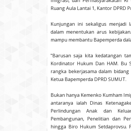
Imigrasi, dan Permasyarakatan RI
Ruang Aula Lantai 1, Kantor DPRD P
Kunjungan ini sekaligus menjadi
dalam menentukan arus kebijaka
mampu membantu Bapemperda dalam
"Barusan saja kita kedatangan tam
Kordinator Hukum Dan HAM. Bu S
rangka bekerjasama dalam bidang le
Ketua Bapemperda DPRD SUMUT.
Bukan hanya Kemenko Kumham Imipas, 
antaranya ialah Dinas Ketenaga
Perlindungan Anak dan Kelua
Pembangunan, Penelitian dan Pe
hingga Biro Hukum Setdaprovsu.