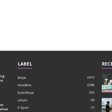
LABEL
REC
ang
(431)
Binjai
ka
(208)
Headline
(55)
Kota Binjai
(6)
umum
ot
(1)
E-Sport
eluar