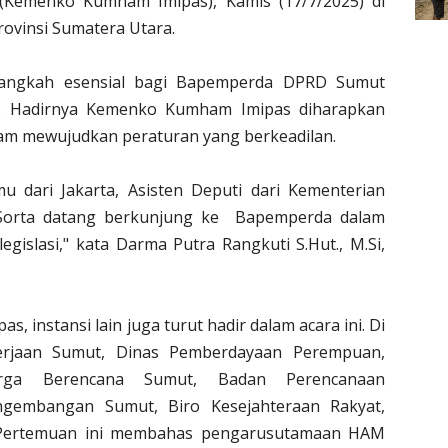
 (Kemenko Kumham Imipas), Kamis (17/7/2025) di
rovinsi Sumatera Utara.
 langkah esensial bagi Bapemperda DPRD Sumut
n. Hadirnya Kemenko Kumham Imipas diharapkan
 mewujudkan peraturan yang berkeadilan.
u dari Jakarta, Asisten Deputi dari Kementerian
orta datang berkunjung ke Bapemperda dalam
gislasi," kata Darma Putra Rangkuti S.Hut., M.Si,
instansi lain juga turut hadir dalam acara ini. Di
kerjaan Sumut, Dinas Pemberdayaan Perempuan,
rga Berencana Sumut, Badan Perencanaan
ngembangan Sumut, Biro Kesejahteraan Rakyat,
 Pertemuan ini membahas pengarusutamaan HAM