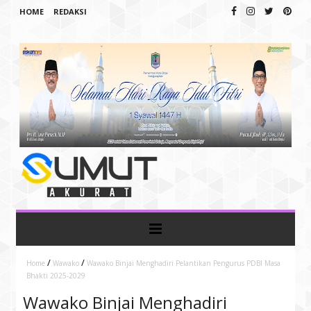
HOME
REDAKSI
/
/
Home
Wawako
Wawako Binjai Menghadiri Pelantikan Pengurus PDBI Masa
Bhakti 2025-2029
Wawako Binjai Menghadiri