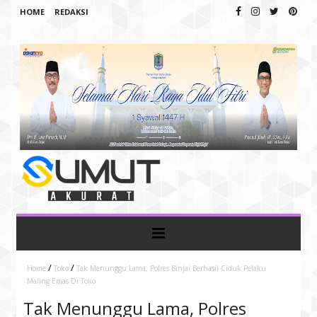
HOME
REDAKSI
/
/
Home
Toko
Tak Menunggu Lama, Polres Binjai Berhasil Ciduk Pelaku
Maling Emas Di Toko
Tak Menunggu Lama, Polres