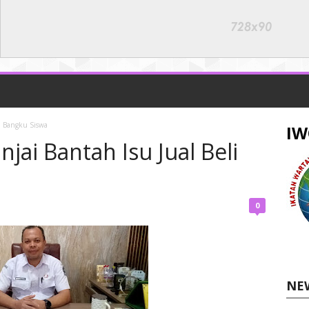
li Bangku Siswa
IW
jai Bantah Isu Jual Beli
0
NE