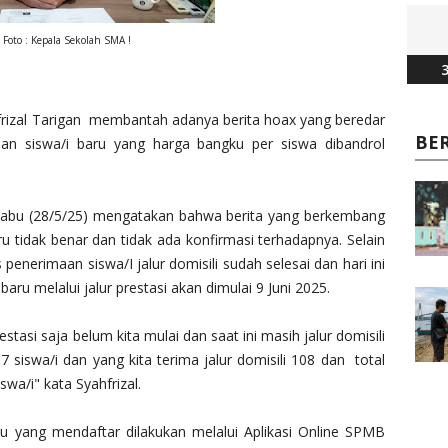
 Foto : Kepala Sekolah SMA !
3
frizal Tarigan membantah adanya berita hoax yang beredar
BE
aan siswa/i baru yang harga bangku per siswa dibandrol
 Rabu (28/5/25) mengatakan bahwa berita yang berkembang
aru tidak benar dan tidak ada konfirmasi terhadapnya. Selain
s penerimaan siswa/I jalur domisili sudah selesai dan hari ini
u melalui jalur prestasi akan dimulai 9 Juni 2025.
estasi saja belum kita mulai dan saat ini masih jalur domisili
7 siswa/i dan yang kita terima jalur domisili 108 dan total
swa/i" kata Syahfrizal.
ru yang mendaftar dilakukan melalui Aplikasi Online SPMB