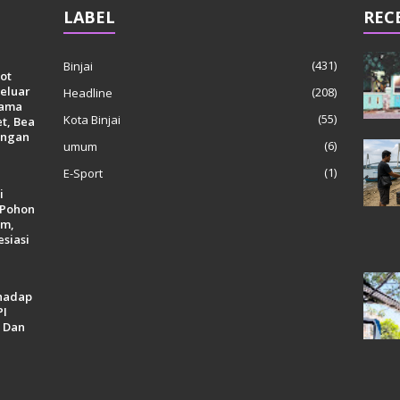
LABEL
REC
(431)
Binjai
ot
eluar
(208)
Headline
Nama
(55)
Kota Binjai
et, Bea
angan
(6)
umum
(1)
E-Sport
i
 Pohon
em,
esiasi
hadap
PI
o Dan