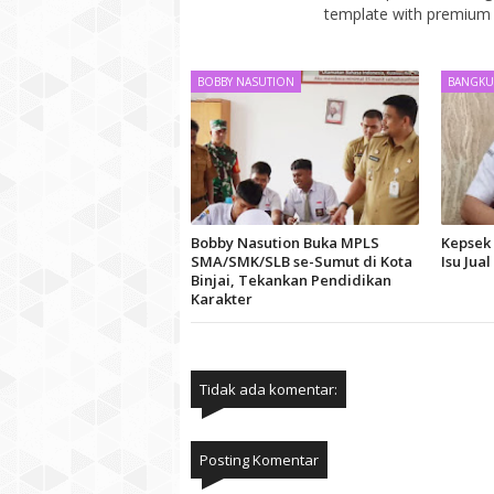
template with premium 
BOBBY NASUTION
BANGKU
Bobby Nasution Buka MPLS
Kepsek 
SMA/SMK/SLB se-Sumut di Kota
Isu Jua
Binjai, Tekankan Pendidikan
Karakter
Tidak ada komentar:
Posting Komentar