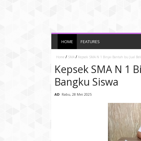
HOME
FEATURES
/
/
Home
SMA
Kepsek SMA N 1 Binjai Bantah Isu Jual Be
Kepsek SMA N 1 Bin
Bangku Siswa
AD
Rabu, 28 Mei 2025