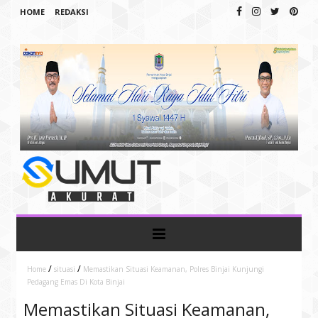
HOME
REDAKSI
/
/
Home
situasi
Memastikan Situasi Keamanan, Polres Binjai Kunjungi
Pedagang Emas Di Kota Binjai
Memastikan Situasi Keamanan,