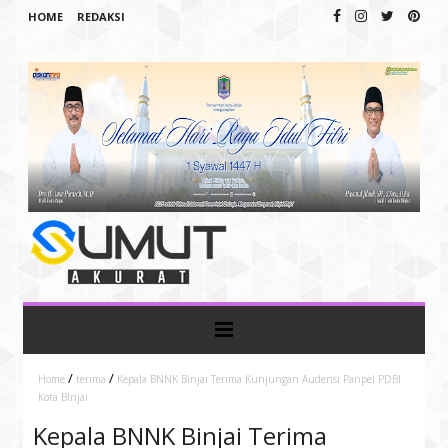
HOME
REDAKSI
/
/
Home
terima
Kepala BNNK Binjai Terima Kunjungan Audensi Panpel PDBI
Kota BInjai
Kepala BNNK Binjai Terima