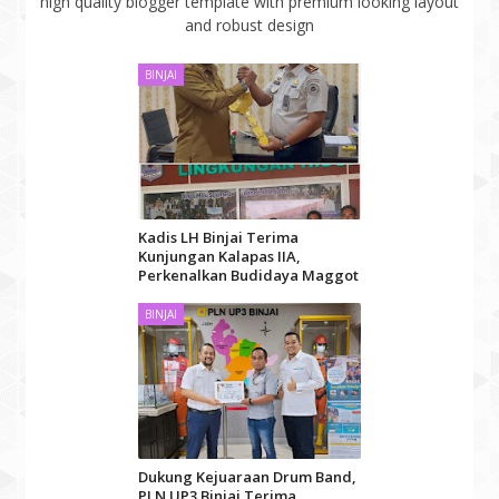
high quality blogger template with premium looking layout
and robust design
BINJAI
Kadis LH Binjai Terima
Kunjungan Kalapas IIA,
Perkenalkan Budidaya Maggot
BINJAI
Dukung Kejuaraan Drum Band,
PLN UP3 Binjai Terima