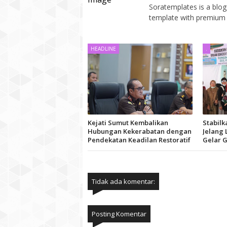
Soratemplates is a blogg
template with premium 
HEADLINE
.
Kejati Sumut Kembalikan
Stabil
Hubungan Kekerabatan dengan
Jelang 
Pendekatan Keadilan Restoratif
Gelar 
Tidak ada komentar:
Posting Komentar