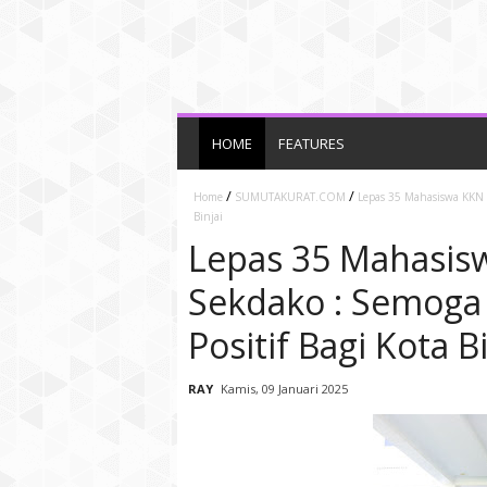
HOME
FEATURES
/
/
Home
SUMUTAKURAT.COM
Lepas 35 Mahasiswa KKN 
Binjai
Lepas 35 Mahasis
Sekdako : Semoga
Positif Bagi Kota Bi
RAY
Kamis, 09 Januari 2025