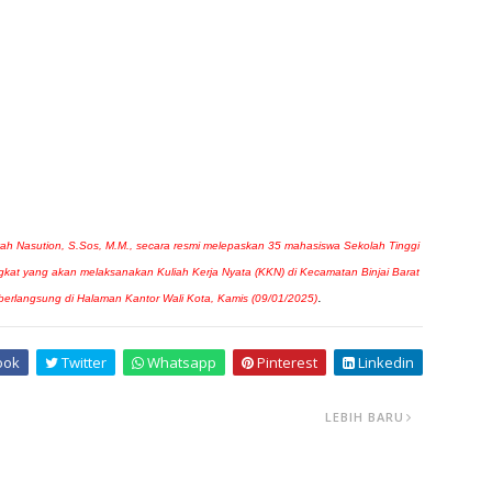
syah Nasution, S.Sos, M.M., secara resmi melepaskan 35 mahasiswa Sekolah Tinggi
at yang akan melaksanakan Kuliah Kerja Nyata (KKN) di Kecamatan Binjai Barat
.
 berlangsung di Halaman Kantor Wali Kota, Kamis (09/01/2025)
ook
Twitter
Whatsapp
Pinterest
Linkedin
LEBIH BARU