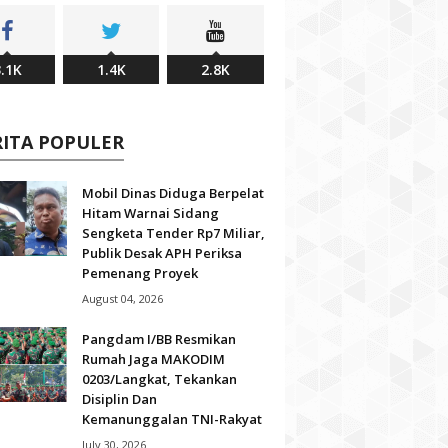
.1K
1.4K
2.8K
RITA POPULER
Mobil Dinas Diduga Berpelat
Hitam Warnai Sidang
Sengketa Tender Rp7 Miliar,
Publik Desak APH Periksa
Pemenang Proyek
August 04, 2026
Pangdam I/BB Resmikan
Rumah Jaga MAKODIM
0203/Langkat, Tekankan
Disiplin Dan
Kemanunggalan TNI-Rakyat
July 30, 2026