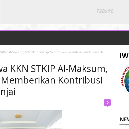
STKIP Al-Maksum, Sekdako : Semoga Memberikan Kontribusi Positif Bagi Kota
IW
wa KKN STKIP Al-Maksum,
 Memberikan Kontribusi
njai
0
NE