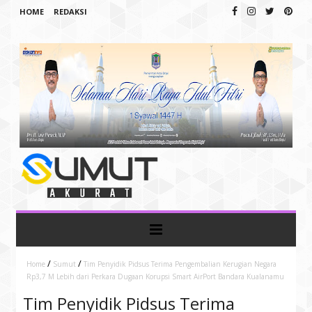
HOME
REDAKSI
/
/
Home
Sumut
Tim Penyidik Pidsus Terima Pengembalian Kerugian Negara
Rp3,7 M Lebih dari Perkara Dugaan Korupsi Smart AirPort Bandara Kualanamu
Tim Penyidik Pidsus Terima