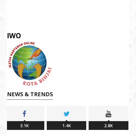
IWO
NEWS & TRENDS
3.1K
1.4K
2.8K