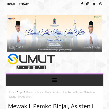
HOME
REDAKSI
/
/
Home
sipil
Mewakili Pemko Binjai, Asisten I Himbau ASN Jaga Netralitas
Jelang Pilkada 2024
Mewakili Pemko Binjai, Asisten I