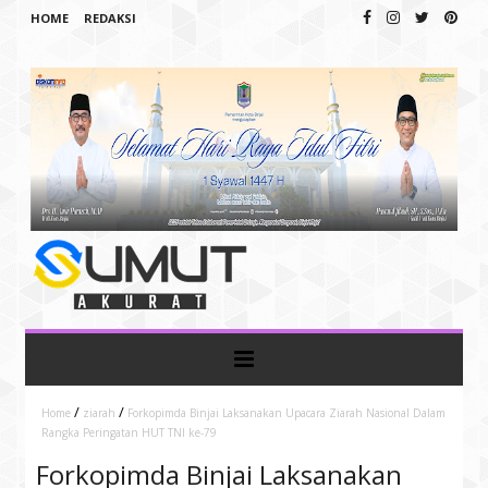
HOME
REDAKSI
/
/
Home
ziarah
Forkopimda Binjai Laksanakan Upacara Ziarah Nasional Dalam
Rangka Peringatan HUT TNI ke-79
Forkopimda Binjai Laksanakan